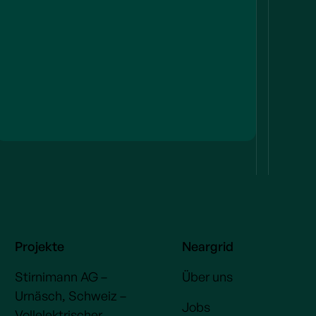
Projekte
Neargrid
Stirnimann AG –
Über uns
Urnäsch, Schweiz –
Jobs
Vollelektrischer