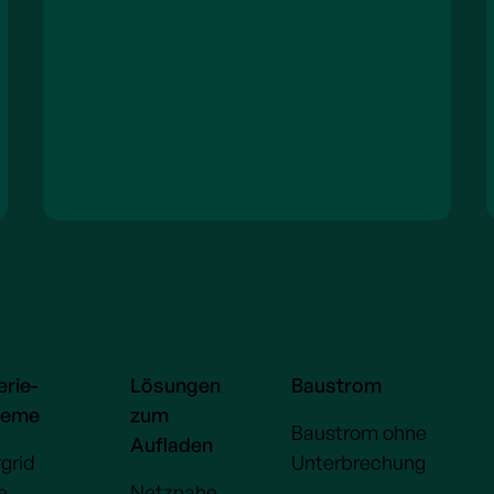
erie-
Lösungen
Baustrom
teme
zum
Baustrom ohne
Aufladen
grid
Unterbrechung
e
Netznahe